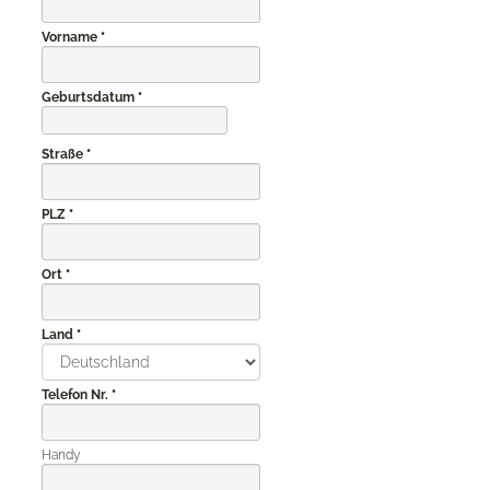
Vorname
Geburts­datum
Straße
PLZ
Ort
Land
Telefon Nr.
Handy