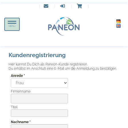
|
|
|
|
Toggle
MENÜ
navigation
Kundenregistrierung
Hier kannst Du Dich als Paneon-Kunde registrieren.
Du erhältst im Anschluß eine E-Mail um die Anmeldung zu bestätigen.
Anrede
Firmenname
Titel
Nach­name