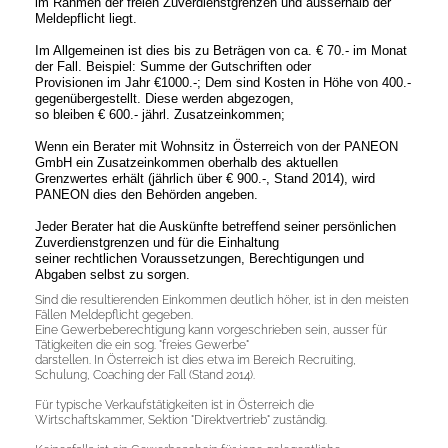
im Rahmen der freien Zuverdienstgrenzen und ausserhalb der
Meldepflicht liegt.
Im Allgemeinen ist dies bis zu Beträgen von ca. € 70.- im Monat
der Fall. Beispiel: Summe der Gutschriften oder
Provisionen im Jahr €1000.-; Dem sind Kosten in Höhe von 400.-
gegenübergestellt. Diese werden abgezogen,
so bleiben € 600.- jährl. Zusatzeinkommen;
Wenn ein Berater
mit Wohnsitz in Österreich von der PANEON
GmbH
ein Zusatzeinkommen oberhalb des aktuellen
Grenzwertes erhält (jährlich über € 900.-, Stand 2014), wird
PANEON dies den Behörden angeben.
Jeder Berater hat die Auskünfte betreffend seiner persönlichen
Zuverdienstgrenzen und für die Einhaltung
seiner rechtlichen Voraussetzungen, Berechtigungen und
Abgaben selbst zu sorgen.
Sind die resultierenden Einkommen deutlich höher, ist in den meisten
Fällen Meldepflicht gegeben.
Eine Gewerbeberechtigung kann vorgeschrieben sein, ausser für
Tätigkeiten die ein sog. "freies Gewerbe"
darstellen. In Österreich ist dies etwa im Bereich Recruiting,
Schulung, Coaching der Fall (Stand 2014).
Für typische Verkaufstätigkeiten ist in Österreich die
Wirtschaftskammer, Sektion "Direktvertrieb" zuständig.