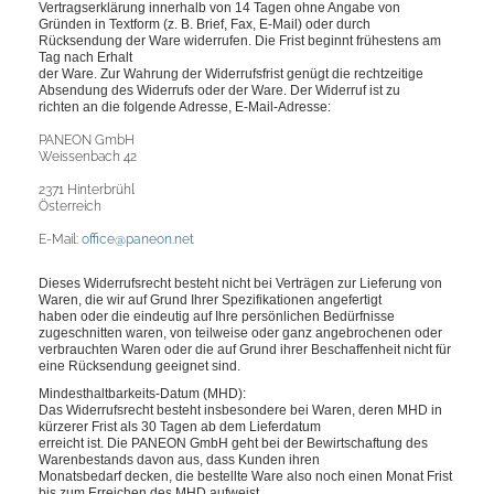
Vertragserklärung innerhalb von 14 Tagen ohne Angabe von
Gründen in Textform (z. B. Brief, Fax, E-Mail) oder durch
Rücksendung der Ware widerrufen. Die Frist beginnt frühestens am
Tag nach Erhalt
der Ware. Zur Wahrung der Widerrufsfrist genügt die rechtzeitige
Absendung des Widerrufs oder der Ware. Der Widerruf ist zu
richten an die folgende Adresse, E-Mail-Adresse:
PANEON GmbH
Weissenbach 42
2371 Hinterbrühl
Österreich
E-Mail:
office@paneon.net
Dieses Widerrufsrecht besteht nicht bei Verträgen zur Lieferung von
Waren, die wir auf Grund Ihrer Spezifikationen angefertigt
haben oder die eindeutig auf Ihre persönlichen Bedürfnisse
zugeschnitten waren, von teilweise oder ganz angebrochenen oder
verbrauchten Waren oder die auf Grund ihrer Beschaffenheit nicht für
eine Rücksendung geeignet sind.
Mindesthaltbarkeits-Datum (MHD):
Das Widerrufsrecht besteht insbesondere bei Waren,
deren MHD in
kürzerer Frist als 30 Tagen ab dem Lieferdatum
erreicht ist. Die PANEON GmbH geht bei der Bewirtschaftung des
Warenbestands davon aus, dass Kunden ihren
Monatsbedarf decken, die bestellte Ware also noch einen Monat Frist
bis zum Erreichen des MHD aufweist.