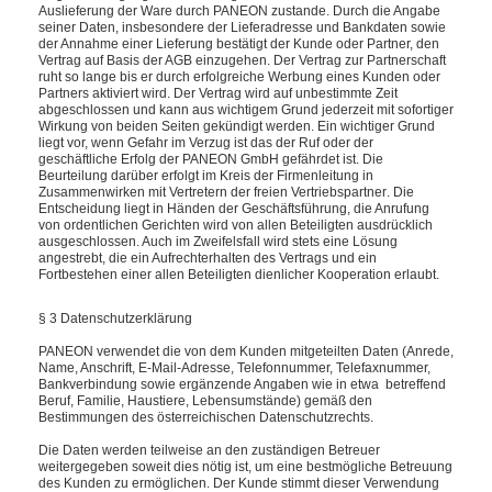
Auslieferung der Ware durch PANEON zustande. Durch die Angabe
seiner Daten, insbesondere der Lieferadresse und Bankdaten sowie
der Annahme einer Lieferung bestätigt der Kunde oder Partner, den
Vertrag auf Basis der AGB einzugehen. Der Vertrag zur Partnerschaft
ruht so lange bis er durch
erfolgreiche Werbung eines Kunden oder
Partners
aktiviert wird. Der Vertrag wird auf unbestimmte Zeit
abgeschlossen und kann aus wichtigem Grund jederzeit mit sofortiger
Wirkung von beiden Seiten gekündigt werden. Ein wichtiger Grund
liegt vor, wenn Gefahr im Verzug ist das der Ruf oder der
geschäftliche Erfolg der PANEON GmbH gefährdet ist. Die
Beurteilung darüber erfolgt im Kreis der Firmenleitung in
Zusammenwirken mit Vertretern der freien Vertriebspartner
. Die
Entscheidung liegt in Händen der Geschäftsführung, die Anrufung
von ordentlichen Gerichten wird von allen Beteiligten ausdrücklich
ausgeschlossen. Auch im Zweifelsfall wird stets eine Lösung
angestrebt, die ein Aufrechterhalten des Vertrags und ein
Fortbestehen einer allen Beteiligten dienlicher Kooperation
erlaubt.
§ 3 Datenschutzerklärung
PANEON verwendet die von dem Kunden mitgeteilten Daten (Anrede,
Name, Anschrift, E-Mail-Adresse, Telefonnummer, Telefaxnummer,
Bankverbindung sowie ergänzende Angaben wie in etwa betreffend
Beruf, Familie, Haustiere, Lebensumstände) gemäß den
Bestimmungen des österreichischen Datenschutzrechts.
Die Daten werden teilweise an den zuständigen Betreuer
weitergegeben soweit dies nötig ist, um eine
bestmögliche Betreuung
des Kunden
zu ermöglichen. Der Kunde stimmt dieser Verwendung