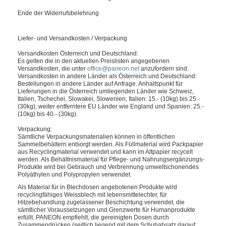
Ende der Widerrufsbelehrung
Liefer- und Versandkosten / Verpackung
Versandkosten Österreich und Deutschland:
Es gelten die in den aktuellen Preislisten angegebenen
Versandkosten, die unter
office@paneon.net
anzufordern sind.
Versandkosten in andere Länder als Österreich und Deutschland:
Bestellungen in andere Länder auf Anfrage. Anhaltspunkt für
Lieferungen in die Österreich umliegenden Länder wie Schweiz,
Italien, Tschechei, Slowakei, Slowenien, Italien: 15.- (10kg) bis 25.-
(30kg), weiter entferntere EU Länder wie England und Spanien: 25.-
(10kg) bis 40.- (30kg).
Verpackung:
Sämtliche Verpackungsmaterialien können in öffentlichen
Sammelbehältern entsorgt werden. Als Füllmaterial wird Packpapier
aus Recyclingmaterial verwendet und kann im Altpapier recycelt
werden. Als Behältnismaterial für Pflege- und Nahrungsergänzungs-
Produkte wird bei Gebrauch und Verbrennung umweltschonendes
Polyäthylen und Polypropylen verwendet.
Als Material für in Blechdosen angebotenen Produkte wird
recyclingfähiges Weissblech mit lebensmittelechter, für
Hitzebehandlung zugelassener Beschichtung verwendet, die
sämtlicher Voraussetzungen und Grenzwerte für Humanprodukte
erfüllt. PANEON empfiehlt, die gereinigten Dosen durch
Zusammendrücken (seitlich liegend mit dem Schuhabsatz darauf