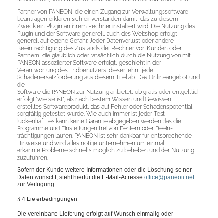
Partner von PANEON, die einen Zugang zur Verwaltungssoftware
beantragen erklären sich einverstanden damit, das zu diesem
Zweck ein Plugin an ihrem Rechner installiert wird. Die Nutzung des
Plugin und der Software generell, auch des Webshop erfolgt
generell auf eigene Gefahr. Jeder Datenverlust oder andere
Beeinträchtigung des Zustands der Rechner von Kunden oder
Partnern, die glaublich oder tatsächlich durch die Nutzung von mit
PANEON assoziierter Software erfolgt, geschieht in der
Verantwortung des Endbenutzers, dieser lehnt jede
Schadenersatzforderung aus diesem Titel ab. Das Onlineangebot und
die
Software die PANEON zur Nutzung anbietet, ob gratis oder entgeltlich
erfolgt "wie sie ist", als nach bestem Wissen und Gewissen
erstelltes Softwareprodukt, das auf Fehler oder Schadenspotential
sorgfältig getestet wurde. Wie auch immer ist jeder Test
lückenhaft, es kann keine Garantie abgegeben werden das die
Programme und Einstellungen frei von Fehlern oder Beein-
trächtigungen laufen. PANEON ist sehr dankbar für entsprechende
Hinweise und wird alles nötige unternehmen um einmal
erkannte Probleme schnellstmöglich zu beheben und der Nutzung
zuzuführen.
Sofern der Kunde weitere Informationen oder die Löschung seiner
Daten wünscht, steht hierfür die E-Mail-Adresse
office@paneon.net
zur Verfügung.
§ 4 Lieferbedingungen
Die vereinbarte Lieferung erfolgt auf Wunsch einmalig oder