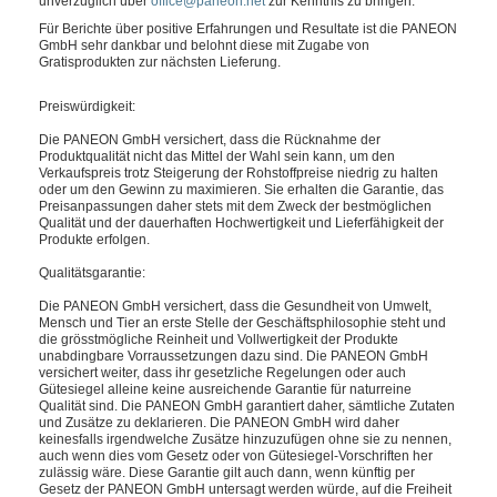
unverzüglich über
office@paneon.net
zur Kenntnis zu bringen.
Für
Berichte über positive Erfahrungen
und Resultate ist die
PANEON
GmbH
sehr dankbar und belohnt diese mit Zugabe von
Gratisprodukten zur nächsten Lieferung.
Preiswürdigkeit:
Die PANEON GmbH versichert, dass die Rücknahme der
Produktqualität nicht das Mittel der Wahl sein kann, um den
Verkaufspreis trotz Steigerung der Rohstoffpreise niedrig zu halten
oder um den Gewinn zu maximieren. Sie erhalten die Garantie, das
Preisanpassungen daher stets mit
dem Zweck der bestmöglichen
Qualität und der dauerhaften Hochwertigkeit
und Lieferfähigkeit der
Produkte erfolgen.
Qualitätsgarantie:
Die PANEON GmbH versichert, dass die
Gesundheit von Umwelt,
Mensch und Tier an erste Stelle der Geschäftsphilosophie
steht und
die grösstmögliche Reinheit und Vollwertigkeit der Produkte
unabdingbare Vorraussetzungen dazu sind. Die PANEON GmbH
versichert weiter, dass ihr gesetzliche Regelungen oder auch
Gütesiegel alleine keine ausreichende Garantie für naturreine
Qualität sind. Die PANEON GmbH garantiert daher, sämtliche Zutaten
und Zusätze zu deklarieren. Die PANEON GmbH wird daher
keinesfalls irgendwelche Zusätze hinzuzufügen ohne sie zu nennen,
auch wenn dies vom Gesetz oder von Gütesiegel-Vorschriften her
zulässig wäre.
Diese Garantie gilt auch dann
, wenn künftig per
Gesetz der PANEON GmbH untersagt werden würde, auf die Freiheit