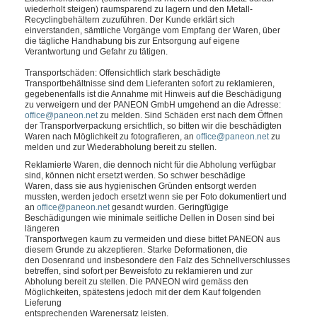
wiederholt steigen) raumsparend zu lagern und den Metall-
Recyclingbehältern zuzuführen. Der Kunde erklärt sich
einverstanden, sämtliche Vorgänge vom Empfang der Waren, über
die tägliche Handhabung bis zur Entsorgung auf eigene
Verantwortung und Gefahr zu tätigen.
Transportschäden
: Offensichtlich stark beschädigte
Transportbehältnisse sind dem Lieferanten sofort zu reklamieren,
gegebenenfalls ist die Annahme mit Hinweis auf die Beschädigung
zu verweigern und der PANEON GmbH umgehend an die Adresse:
office@paneon.net
zu melden. Sind Schäden erst nach dem Öffnen
der Transportverpackung ersichtlich, so bitten wir die beschädigten
Waren nach Möglichkeit zu fotografieren, an
office@paneon.net
zu
melden und zur Wiederabholung bereit zu stellen.
Reklamierte Waren, die dennoch nicht für die Abholung verfügbar
sind, können nicht ersetzt werden. So schwer beschädige
Waren, dass sie aus hygienischen Gründen entsorgt werden
mussten, werden jedoch ersetzt wenn sie per Foto dokumentiert und
an
office@paneon.net
gesandt wurden. Geringfügige
Beschädigungen wie minimale seitliche Dellen in Dosen sind bei
längeren
Transportwegen kaum zu vermeiden und diese bittet PANEON aus
diesem Grunde zu akzeptieren. Starke Deformationen, die
den Dosenrand und insbesondere den Falz des Schnellverschlusses
betreffen, sind sofort per Beweisfoto zu reklamieren und zur
Abholung bereit zu stellen. Die PANEON wird gemäss den
Möglichkeiten, spätestens jedoch mit der dem Kauf folgenden
Lieferung
entsprechenden Warenersatz leisten.