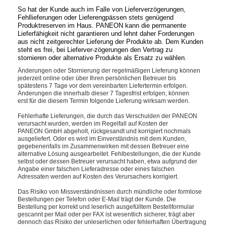
So hat der Kunde auch im Falle von Lieferverzögerungen,
Fehllieferungen oder Lieferengpässen stets genügend
Produktreserven im Haus. PANEON kann die permanente
Lieferfähigkeit nicht garantieren und lehnt daher Forderungen
aus nicht zeitgerechter Lieferung der Produkte ab. Dem Kunden
steht es frei, bei Lieferver-zögerungen den Vertrag zu
stornieren oder alternative Produkte als Ersatz zu wählen.
Änderungen oder Stornierung der regelmäßigen Lieferung können
jederzeit online oder über Ihren persönlichen Betreuer bis
spätestens 7 Tage vor dem vereinbarten Liefertermin erfolgen.
Änderungen die innerhalb dieser 7 Tagesfrist erfolgen, können
erst für die diesem Termin folgende Lieferung wirksam werden.
Fehlerhafte Lieferungen, die durch das Verschulden der PANEON
verursacht wurden, werden im Regelfall auf Kosten der
PANEON GmbH abgeholt, rückgesandt und korrigiert nochmals
ausgeliefert. Oder es wird im Einverständnis mit dem Kunden,
gegebenenfalls im Zusammenwirken mit dessen Betreuer eine
alternative Lösung ausgearbeitet. Fehlbestellungen, die der Kunde
selbst oder dessen Betreuer verursacht haben, etwa aufgrund der
Angabe einer falschen Lieferadresse oder eines falschen
Adressaten werden auf Kosten des Verursachers korrigiert.
Das Risiko von Missverständnissen durch mündliche oder formlose
Bestellungen per Telefon oder E-Mail trägt der Kunde. Die
Bestellung per korrekt und leserlich ausgefülltem Bestellformular
gescannt per Mail oder per FAX ist wesentlich sicherer, trägt aber
dennoch das Risiko der unleserlichen oder fehlerhaften Übertragung