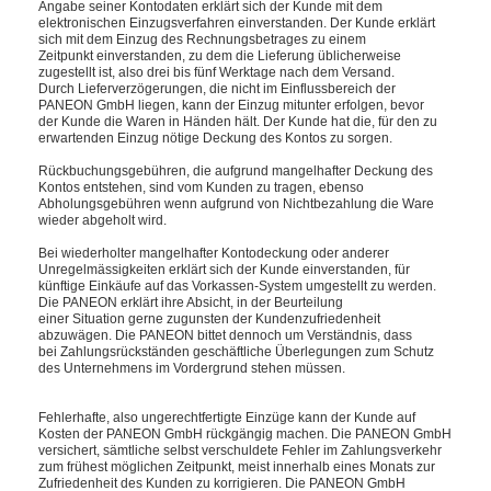
Angabe seiner Kontodaten erklärt sich der Kunde mit dem
elektronischen Einzugsverfahren einverstanden. Der Kunde erklärt
sich mit dem Einzug des Rechnungsbetrages zu einem
Zeitpunkt einverstanden, zu dem die Lieferung üblicherweise
zugestellt ist, also drei bis fünf Werktage nach dem Versand.
Durch Lieferverzögerungen, die nicht im Einflussbereich der
PANEON GmbH liegen, kann der Einzug mitunter erfolgen, bevor
der Kunde die Waren in Händen hält. Der Kunde hat die, für den zu
erwartenden Einzug nötige Deckung des Kontos zu sorgen.
Rückbuchungsgebühren, die aufgrund mangelhafter Deckung des
Kontos entstehen, sind vom Kunden zu tragen, ebenso
Abholungsgebühren wenn aufgrund von Nichtbezahlung die Ware
wieder abgeholt wird.
Bei wiederholter mangelhafter Kontodeckung oder anderer
Unregelmässigkeiten erklärt sich der Kunde einverstanden, für
künftige Einkäufe auf das Vorkassen-System umgestellt zu werden.
Die PANEON erklärt ihre Absicht, in der Beurteilung
einer Situation gerne zugunsten der Kundenzufriedenheit
abzuwägen. Die PANEON bittet dennoch um Verständnis, dass
bei Zahlungsrückständen geschäftliche Überlegungen zum Schutz
des Unternehmens im Vordergrund stehen müssen.
Fehlerhafte, also ungerechtfertigte Einzüge kann der Kunde auf
Kosten der PANEON GmbH rückgängig machen. Die PANEON GmbH
versichert, sämtliche selbst verschuldete Fehler im Zahlungsverkehr
zum frühest möglichen Zeitpunkt, meist innerhalb eines Monats zur
Zufriedenheit des Kunden zu korrigieren. Die PANEON GmbH