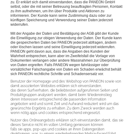
zu. Er erklärt sich damit einverstanden, dass die PANEON GmbH
selbst, oder die mit seiner Betreuung beauftragten Personen, Kontakt
zu ihm aufnehmen, um ihn über Produkte und Aktionen zu
informieren. Der Kunde kann seine Zustimmung dazu oder zur
künftigen Speicherung und Verwendung seiner Daten jederzeit
widerrufen.
Mit der Angabe der Daten und Bestätigung der AGB gibt der Kunde
die Einwilligung zur obigen Verwendung der Daten. Der Kunde kann
die gespeicherten Daten bei PANEON jederzeit abfragen, ändern
oder löschen lassen und seine Einwilligung jederzeit widerrufen.
PANEON geht davon aus, dass die Angaben des Kunden der
Wahrheit entsprechen, kann aber im Zweifelsfall die Vorlage von
Dokumenten verlangen oder andere Massnahmen zur Überprüfung
von Daten ergreifen. Falls PANEON wegen fahrlässiger oder
vorsätzlicher Falschangabe von Daten ein Schaden erwächst behält
sich PANEON rechtliche Schritte und Schadensersatz vor.
Benutzer der Homepage und des Webshop von PANEON sowie von
damit assoziierten Websites erklären sich einverstanden,
das deren Surfverhaten, die beliebtesten aufgerufenen Seiten und
Produktgruppen analysiert werden, damit beim Wiedereinstieg
deren Interessen entsprechend die passenden Information
angeboten wird und somit Zeit und Aufwand reduziert wird um das
gewünschte Ergebnis zu erhalten. Zu dem Zweck werden auch
wenn nötig apps und cookies entsprechend eingesetzt.
Nutzer des Onlineangebots erklären sich einverstanden damit, das sie
dieses Service nicht im vollen Umfang geniessen können
falls sie apps, pop-ups und cookies an ihren Datengeräten
deaktivieren, was zu einem wiederkehrenden Mehraufwand führt.