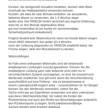
Kunden, die demgemäß monatlich bestellen, werden stets Ware
innerhalb der Haltbarkeitsfrist verwenden können.
Kunden, die etwa für zwei Monate bestellen: sie akzeptieren,
fallweise Waren zu verwenden, die 1-4 Wochen abge-
laufen sind. Die PANEON GmbH versichert aus eigener Erfahrung,
dass bis zu drei Monate abgelaufene Ware
gut und verwendbar ist (es wurde ein sechsmonatiger
Sicherheitszeitraum einkalkuliert).
Folglich besteht kein Widerrufsrecht, wenn ein Kunde Waren wegen
einem MHD reklamiert, das später als 4 Wochen
nach der Lieferung abgelaufen ist. PANEON empfiehlt daher, der
Frische wegen, stets den Monatsbedarf zu decken.
Widerrufsfolgen
Im Falle eines wirksamen Widerrufes sind die beiderseits
empfangenen Leistungen zurückzugewähren. Können Sie die
empfangene Leistung ganz oder teilweise nicht oder nur in
verschlechtertem Zustand zurückgeben, so sind Sie insoweit zum
Wertersatz verpflichtet. Das gilt nicht, wenn die Verschlechterung
ausschließlich auf eine Prüfung – wie es beispielsweise in
einem Ladengeschäft möglich wäre – zurückzuführen ist. Im Übrigen
können Sie den Wertersatz vermeiden, indem Sie die
Sache nicht wie ein Eigentümer verwenden und alles unterlassen,
was deren Wert beeinträchtigt. Sie haben die Kosten der
Rücksendung und auch das Risiko von Beschädigungen anlässlich
des Rücktransports zu tragen.
Nicht paketversandfähige
Sachen werden beim Kunden abgeholt.