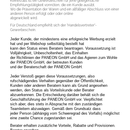
Keinesfalls ist ein Gewerbeschein für jene gelegentliche
Empfehlungstätigkeit vonnöten, die ein Kunde ausübt.
Wo die Präsentation der Waren und ein allfälliger Abschluss von einer
anderen Person erfolgt oder oder online
abgewickelt wird.
Für Deutschland empfiehlt sich der "Handelsvertreter"-
Gewerbeschein.
Jeder Kunde, der mindestens eine erfolgreiche Werbung erzielt
hat und per Webshop selbsttätig bestellt hat
kann den Status eines Beraters beantragen. Voraussetzung ist
Volljährigkeit, Unbescholtenheit, das Einhalten
der Richtlinien der PANEON GmbH und das Agieren zum Wohle
der PANEON GmbH, der betreuten Kunden
und der Beraterschaft der PANEON GmbH.
Jeder Verstoß gegen diese Voraussetzungen, also
rufschädigendes Verhalten gegenüber der Öffentlichkeit,
Kunden oder anderen Beratern kann als Grund angesehen
werden, den Status als Vorteilskunde oder Berater
abzuerkennen. Die Entscheidung darüber behält sich die
Geschäftsführung der PANEON GmbH vor. Verpflichtet
sich aber, dies stets in Absprache mit den zuständigen
Teamleitern abzuwägen. Gemäß dem Grundsatz dass
jeder Person (abhängig vom Schweregrad des Vorfalls) möglichst
eine zweite Chance zugestanden sei.
Berater erhalten zusätzliche Vorteile, Rabatte und Provisionen.