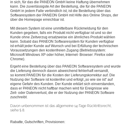
in sich, für das die PANEON GmbH keine Haftung übernehmen
kann. Die zuverlässigste Art der Bestellung, die für die PANEON
GmbH in jedem Falle verbindlich ist, ist die Bestellung über das
Softwaresystem der PANEON GmbH mit Hilfe des Online Shops, der
über die Homepage erreichbar ist.
Mit diesem System ist eine unmittelbare Rückmeldung für den
Kunden gegeben, falls ein Produkt nicht verfügbar ist und so der
Kunde ohne Zeitverzug ersatzweise ein ähnliches Produkt wählen
kann. Sobald das PANEON Softwaresystem für Kunden verfügbar
ist erhält jeder Kunde auf Wunsch und bei Erfüllung der technischen
Voraussetzungen den kostenfreien Zugang (Betriebssystem:
Microsoft Windows XP oder höher, Internet- Browser: Firefox oder
Chrome).
Ergeht eine Bestellung über das PANEON Softwaresystem und wurde
die Lieferung dennoch davon abweichend fehlerhaft versandt,
so kommt PANEON für die Kosten der Lieferungskorrektur auf. Die
Nutzung der Software ist kostenfrei und erfolgt „so wie sie ist“ auf
eigene Gefahr des Kunden. Der Kunde erklärt sich einverstanden,
dass er PANEON nicht haftbar machen wird für Ereignisse wie
Zeit- oder Datenverlust, die er der Nutzung der PANEON Software
zuschreibt.
Davon unbenommen ist das allgemeine 14-Tage Rücktrittsrecht,
siehe § 8.
Rabatte, Gutschriften, Provisionen: