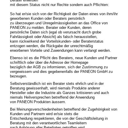
Berater erwerben
mit diesem Status nicht nur Rechte sondern auch Pflichten:
So hat er/sie sich von der Richtigkeit der Daten eines von ihm/ihr
geworbenen Kunden oder Beraters persönlich
zu überzeugen und Unregelmässigkeiten an das Office von
PANEON zu melden. Berater oder Kunden, deren
persönliche Daten sich (egal ob verursacht durch grobe
Fahrlässigkeit oder Absicht) als falsch herausstellen,
kann rückwirkend der Vorteilskunden- oder Beraterstatus
entzogen werden, die Rückgabe der unrechtmäßig
erworbenen Vorteile und Zuwendungen kann verlangt werden.
Ebenso ist es die Pflicht des Beraters, neue Kunden und Partner
schriftlich oder über die Adresse der Homepage
bezüglich der AGB zu informieren, sich der Zustimmung zu
vergewissern und dies gegebenenfalls der PANEON GmbH zu
bezeugen.
Selbstverständlich ist ein Berater stets ehrlich und in der
Beratung gewissenhaft, wird niemals Produkte anderer
Hersteller oder die Industrie als Ganzes kritisieren und auch
niemals Heilversprechen betreffend der Anwendung
von PANEON Produkten äussern.
Bei Meinungsverschiedenheiten betreffend der Zugehörigkeit von
Kunden und Partnern wird er/sie stets die
Entscheidung respektieren, die von der Geschäftsleitung in
Beratung mit den verantwortlichen Teamleitern
nach Anhörung aller Beteiligten getroffen wird.