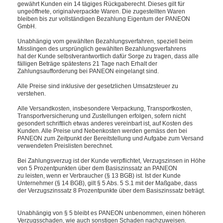
gewährt Kunden ein 14 tägiges Rückgaberecht. Dieses gilt für
ungeöffnete, originalverpackte Waren. Die zugestellten Waren
bleiben bis zur vollständigen Bezahlung Eigentum der PANEON
GmbH.
Unabhängig vom gewählten Bezahlungsverfahren, speziell beim
Misslingen des ursprünglich gewählten Bezahlungsverfahrens
hat der Kunde selbstverantwortlich dafür Sorge zu tragen, dass alle
fälligen Beträge spätestens 21 Tage nach Erhalt der
Zahlungsaufforderung bei PANEON eingelangt sind.
Alle Preise sind inklusive der gesetzlichen Umsatzsteuer zu
verstehen.
Alle Versandkosten, insbesondere Verpackung, Transportkosten,
Transportversicherung und Zustellungen erfolgen, sofern nicht
gesondert schriftlich etwas anderes vereinbart ist, auf Kosten des
Kunden. Alle Preise und Nebenkosten werden gemäss den bei
PANEON zum Zeitpunkt der Bereitstellung und Aufgabe zum Versand
verwendeten Preislisten berechnet.
Bei Zahlungsverzug ist der Kunde verpflichtet, Verzugszinsen in Höhe
von 5 Prozentpunkten über dem Basiszinssatz an PANEON
zu leisten, wenn er Verbraucher (§ 13 BGB) ist. Ist der Kunde
Unternehmer (§ 14 BGB), gilt § 5 Abs. 5 S.1 mit der Maßgabe, dass
der Verzugszinssatz 8 Prozentpunkte über dem Basiszinssatz beträgt.
Unabhängig von § 5 bleibt es PANEON unbenommen, einen höheren
Verzugsschaden, wie auch sonstigen Schaden nachzuweisen.