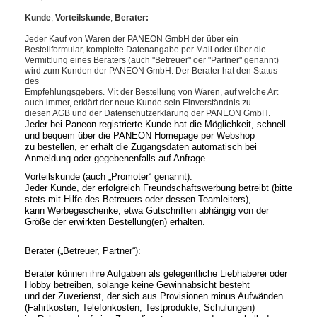
Kunde
,
Vorteilskunde
,
Berater
:
Jeder Kauf von Waren der PANEON GmbH der über ein
Bestellformular, komplette Datenangabe per Mail oder über die
Vermittlung eines Beraters (auch "Betreuer" oer "Partner" genannt)
wird zum Kunden der PANEON GmbH. Der Berater hat den Status
des
Empfehlungsgebers. Mit der Bestellung von Waren, auf welche Art
auch immer, erklärt der neue Kunde sein Einverständnis zu
diesen AGB und der Datenschutzerklärung der PANEON GmbH.
Jeder bei Paneon registrierte Kunde hat die Möglichkeit, schnell
und bequem über die PANEON Homepage per Webshop
zu bestellen, er erhält die Zugangsdaten automatisch bei
Anmeldung oder gegebenenfalls auf Anfrage.
Vorteilskunde (auch „Promoter“ genannt):
Jeder Kunde, der erfolgreich Freundschaftswerbung betreibt (bitte
stets mit Hilfe des Betreuers oder dessen Teamleiters),
kann Werbegeschenke, etwa Gutschriften abhängig von der
Größe der erwirkten Bestellung(en) erhalten.
Berater („Betreuer, Partner“):
Berater können ihre Aufgaben als gelegentliche Liebhaberei oder
Hobby betreiben, solange keine Gewinnabsicht besteht
und der Zuverienst, der sich aus Provisionen minus Aufwänden
(Fahrtkosten, Telefonkosten, Testprodukte, Schulungen)