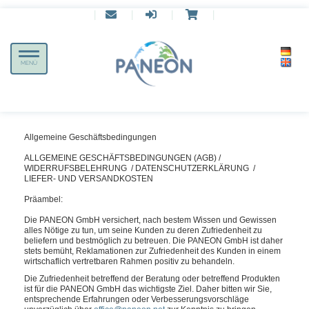
|
|
|
|
Toggle
MENÜ
navigation
Allgemeine Geschäftsbedingungen
ALLGEMEINE GESCHÄFTSBEDINGUNGEN (AGB) /
WIDERRUFSBELEHRUNG / DATENSCHUTZERKLÄRUNG /
LIEFER- UND VERSANDKOSTEN
Präambel:
Die PANEON GmbH versichert, nach bestem Wissen und Gewissen
alles Nötige zu tun, um seine Kunden zu deren Zufriedenheit zu
beliefern und
bestmöglich zu betreuen
. Die PANEON GmbH ist daher
stets bemüht, Reklamationen zur Zufriedenheit des Kunden in einem
wirtschaflich vertretbaren Rahmen positiv zu behandeln.
Die
Zufriedenheit
betreffend der Beratung oder betreffend Produkten
ist für die PANEON GmbH das wichtigste Ziel. Daher bitten wir Sie,
entsprechende Erfahrungen oder Verbesserungsvorschläge